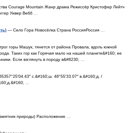
тва Courage Mountain Жанр драма Режиссёр Кристофер Лейтч
оггер Уивер Вебб …
ть)
— Село Гора Новосёлка Страна РоссияРоссия …
рог горы Машук, тянется от района Провала, вдоль южной
рода. Таких гор как Горячая мало на нашей планете&#160; ее
ники. Если взглянуть в породу в&#8230; …
357°25′04.43″ с.&#160;ш. 48°55′33.07″ в.&#160;д. /
160;д.&#160; …
Памятник природы) Расположение …