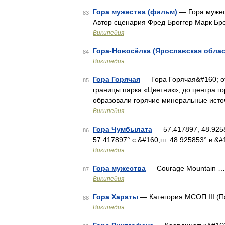
Гора мужества (фильм)
— Гора мужес
83
Автор сценария Фред Броггер Марк Бр
Википедия
Гора-Новосёлка (Ярославская облас
84
Википедия
Гора Горячая
— Гора Горячая&#160; от
85
границы парка «Цветник», до центра го
образовали горячие минеральные источ
Википедия
Гора Чумбылата
— 57.417897, 48.92585
86
57.417897° с.&#160;ш. 48.925853° в.&#
Википедия
Гора мужества
— Courage Mountain …
87
Википедия
Гора Хараты
— Категория МСОП III (
88
Википедия