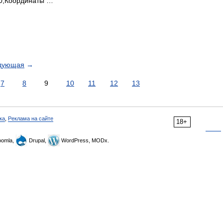
0;Координаты …
дующая
→
7
8
9
10
11
12
13
ка
,
Реклама на сайте
18+
omla,
Drupal,
WordPress, MODx.