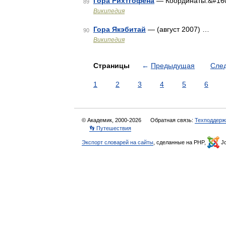
Гора Рихтгофена
— Координаты:&#16
89
Википедия
Гора Якэбитай
— (август 2007) …
90
Википедия
Страницы
←
Предыдущая
Сле
1
2
3
4
5
6
© Академик, 2000-2026
Обратная связь:
Техподдерж
👣 Путешествия
Экспорт словарей на сайты
, сделанные на PHP,
Jo