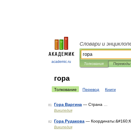
Словари и энциклоп
academic.ru
Толкования
Переводы
гора
Толкование
Перевод
Книги
Гора Варгина
— Страна …
81
Википедия
Гора Рудакова
— Координаты:&#160;
82
Википедия